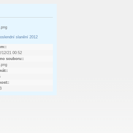
a.png
oslendní slanění 2012
um::
/12/21 00:52
no souboru::
a.png
át::
G
kost::
B