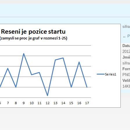
sifr
←
P
Dat
2012
Jmé
sifr
Form
PN
Veli
14K